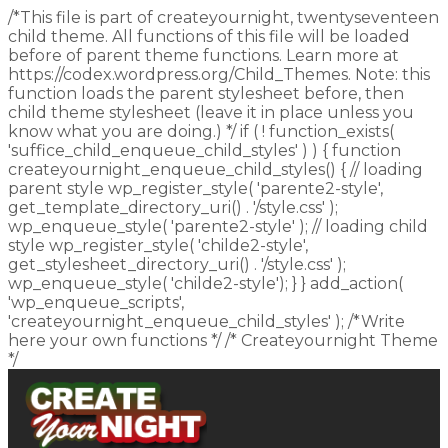
/*This file is part of createyournight, twentyseventeen
child theme. All functions of this file will be loaded
before of parent theme functions. Learn more at
https://codex.wordpress.org/Child_Themes. Note: this
function loads the parent stylesheet before, then
child theme stylesheet (leave it in place unless you
know what you are doing.) */ if ( ! function_exists(
'suffice_child_enqueue_child_styles' ) ) { function
createyournight_enqueue_child_styles() { // loading
parent style wp_register_style( 'parente2-style',
get_template_directory_uri() . '/style.css' );
wp_enqueue_style( 'parente2-style' ); // loading child
style wp_register_style( 'childe2-style',
get_stylesheet_directory_uri() . '/style.css' );
wp_enqueue_style( 'childe2-style'); } } add_action(
'wp_enqueue_scripts',
'createyournight_enqueue_child_styles' ); /*Write
here your own functions */ /* Createyournight Theme
*/