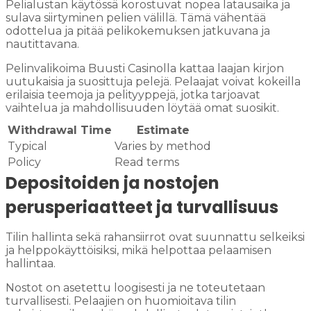
Pelialustan käytössä korostuvat nopea latausaika ja
sulava siirtyminen pelien välillä. Tämä vähentää
odottelua ja pitää pelikokemuksen jatkuvana ja
nautittavana.
Pelinvalikoima Buusti Casinolla kattaa laajan kirjon
uutukaisia ja suosittuja pelejä. Pelaajat voivat kokeilla
erilaisia teemoja ja pelityyppejä, jotka tarjoavat
vaihtelua ja mahdollisuuden löytää omat suosikit.
Withdrawal Time
Estimate
Typical
Varies by method
Policy
Read terms
Depositoiden ja nostojen
perusperiaatteet ja turvallisuus
Tilin hallinta sekä rahansiirrot ovat suunnattu selkeiksi
ja helppokäyttöisiksi, mikä helpottaa pelaamisen
hallintaa.
Nostot on asetettu loogisesti ja ne toteutetaan
turvallisesti. Pelaajien on huomioitava tilin