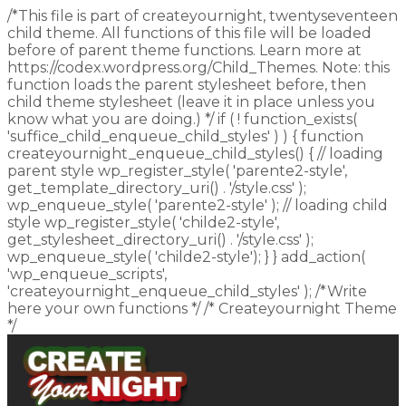
/*This file is part of createyournight, twentyseventeen
child theme. All functions of this file will be loaded
before of parent theme functions. Learn more at
https://codex.wordpress.org/Child_Themes. Note: this
function loads the parent stylesheet before, then
child theme stylesheet (leave it in place unless you
know what you are doing.) */ if ( ! function_exists(
'suffice_child_enqueue_child_styles' ) ) { function
createyournight_enqueue_child_styles() { // loading
parent style wp_register_style( 'parente2-style',
get_template_directory_uri() . '/style.css' );
wp_enqueue_style( 'parente2-style' ); // loading child
style wp_register_style( 'childe2-style',
get_stylesheet_directory_uri() . '/style.css' );
wp_enqueue_style( 'childe2-style'); } } add_action(
'wp_enqueue_scripts',
'createyournight_enqueue_child_styles' ); /*Write
here your own functions */ /* Createyournight Theme
*/