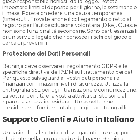
gioco responsabile richiesti dalla legge. Potete
impostare limiti di deposito per il giorno, la settimana o
il mese. Potete chiedere una pausa temporanea
(time-out). Trovate anche il collegamento diretto al
registro per l’autoesclusione volontaria (Dike). Queste
non sono funzionalità secondarie. Sono parti essenziali
di un servizio legale che riconosce i rischi del gioco e
cerca di prevenirli.
Protezione dei Dati Personali
Betninja deve osservare il regolamento GDPR e le
specifiche direttive dell’ADM sul trattamento dei dati.
Per questo salvaguardia i vostri dati personali e
finanziari con i massimi livelli di sicurezza. Utilizza la
crittografia SSL per ogni transazione e comunicazione.
La vostra identità e la vostra attività sul sito sono al
riparo da accessi indesiderati. Un aspetto che
consideriamo fondamentale per giocare tranquilli.
Supporto Clienti e Aiuto in Italiano
Un casino legale e fidato deve garantire un supporto
efficiente nella lingua madre del paese. Betninja