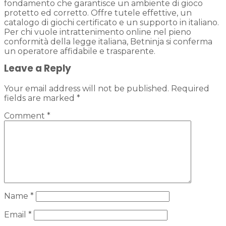
fondamento che garantisce un ambiente di gioco
protetto ed corretto. Offre tutele effettive, un
catalogo di giochi certificato e un supporto in italiano.
Per chi vuole intrattenimento online nel pieno
conformità della legge italiana, Betninja si conferma
un operatore affidabile e trasparente.
Leave a Reply
Your email address will not be published.
Required
fields are marked
*
Comment
*
Name
*
Email
*