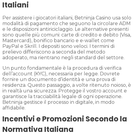
Italiani
Per assistere i giocatori italiani, Betninja Casino usa solo
modalità di pagamento che seguono la circolare ADM
e le disposizioni antiriciclaggio. Le alternative presenti
sono quelle più comuni: carte di credito e debito (Visa,
Mastercard), bonifico bancario e e-wallet come
PayPal e Skrill. I depositi sono veloci. I termini di
prelievo differiscono a seconda del metodo
adoperato, ma rientrano negli standard del settore.
Un punto fondamentale è la procedura di verifica
dell’account (KYC), necessaria per legge. Dovrete
fornire un documento d’identità e una prova di
residenza. Questo passaggio, a volte ritenuto noioso, è
in realtà una sicurezza. Protegge il vostro account e
garantisce la tracciabilità legale di ogni operazione.
Betninja gestisce il processo in digitale, in modo
affidabile.
Incentivi e Promozioni Secondo la
Normativa Italiana