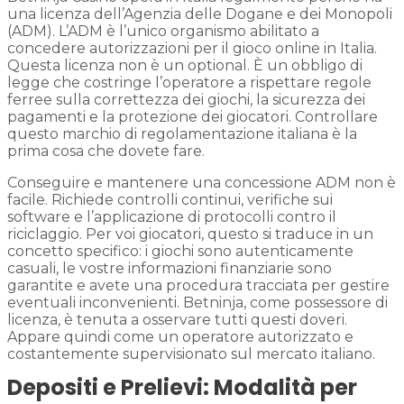
una licenza dell’Agenzia delle Dogane e dei Monopoli
(ADM). L’ADM è l’unico organismo abilitato a
concedere autorizzazioni per il gioco online in Italia.
Questa licenza non è un optional. È un obbligo di
legge che costringe l’operatore a rispettare regole
ferree sulla correttezza dei giochi, la sicurezza dei
pagamenti e la protezione dei giocatori. Controllare
questo marchio di regolamentazione italiana è la
prima cosa che dovete fare.
Conseguire e mantenere una concessione ADM non è
facile. Richiede controlli continui, verifiche sui
software e l’applicazione di protocolli contro il
riciclaggio. Per voi giocatori, questo si traduce in un
concetto specifico: i giochi sono autenticamente
casuali, le vostre informazioni finanziarie sono
garantite e avete una procedura tracciata per gestire
eventuali inconvenienti. Betninja, come possessore di
licenza, è tenuta a osservare tutti questi doveri.
Appare quindi come un operatore autorizzato e
costantemente supervisionato sul mercato italiano.
Depositi e Prelievi: Modalità per