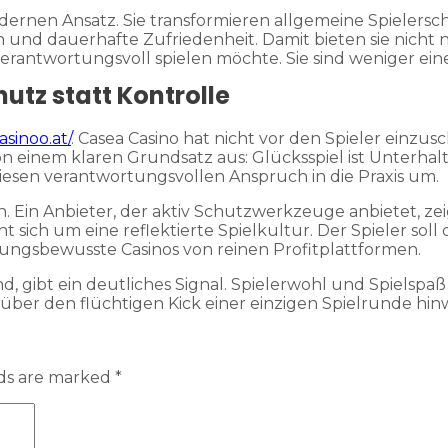
ernen Ansatz. Sie transformieren allgemeine Spielersch
n und dauerhafte Zufriedenheit. Damit bieten sie nicht
verantwortungsvoll spielen möchte. Sie sind weniger eine
hutz statt Kontrolle
asinoo.at/
. Casea Casino hat nicht vor den Spieler einzus
einem klaren Grundsatz aus: Glücksspiel ist Unterhaltu
esen verantwortungsvollen Anspruch in die Praxis um.
Ein Anbieter, der aktiv Schutzwerkzeuge anbietet, zeigt S
t sich um eine reflektierte Spielkultur. Der Spieler so
ungsbewusste Casinos von reinen Profitplattformen.
d, gibt ein deutliches Signal. Spielerwohl und Spielspaß
über den flüchtigen Kick einer einzigen Spielrunde hinw
lds are marked
*