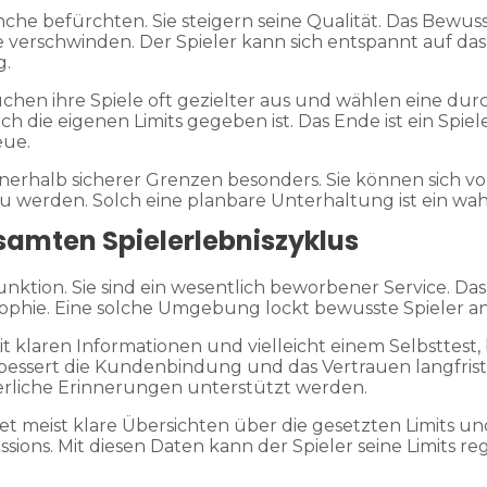
he befürchten. Sie steigern seine Qualität. Das Bewusst
erschwinden. Der Spieler kann sich entspannt auf das S
g.
uchen ihre Spiele oft gezielter aus und wählen eine dur
h die eigenen Limits gegeben ist. Das Ende ist ein Spie
eue.
innerhalb sicherer Grenzen besonders. Sie können sich vo
werden. Solch eine planbare Unterhaltung ist ein wah
esamten Spielerlebniszyklus
unktion. Sie sind ein wesentlich beworbener Service. Das 
osophie. Eine solche Umgebung lockt bewusste Spieler 
t klaren Informationen und vielleicht einem Selbsttest, 
ssert die Kundenbindung und das Vertrauen langfristig.
ierliche Erinnerungen unterstützt werden.
tet meist klare Übersichten über die gesetzten Limits u
ions. Mit diesen Daten kann der Spieler seine Limits re