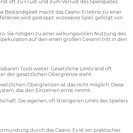
st oft zu Frust und zum Verlust des Spielspaßes.
 Beständigkeit macht das Casino-Erlebnis zu einer
elskreis wird gestoppt: exzessives Spiel, gefolgt von
uro. Sie nötigen zu einer wirkungsvollen Nutzung des
Spekulation auf den einen großen Gewinn tritt in den
sbaren Tools weiter. Gesetzliche Limits sind oft
ter der gesetzlichen Obergrenze steht.
esetzlichen Obergrenzen ist das nicht möglich. Diese
 System, das den Einzelnen ernst nimmt.
chaft. Die eigenen, oft strengeren Limits des Spielers
vormundung durch das Casino. Es ist ein praktisches