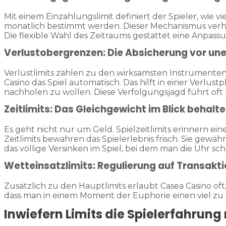
Mit einem Einzahlungslimit definiert der Spieler, wie v
monatlich bestimmt werden. Dieser Mechanismus verhi
Die flexible Wahl des Zeitraums gestattet eine Anpas
Verlustobergrenzen: Die Absicherung vor une
Verlustlimits zählen zu den wirksamsten Instrumenten.
Casino das Spiel automatisch. Das hilft in einer Verl
nachholen zu wollen. Diese Verfolgungsjagd führt oft
Zeitlimits: Das Gleichgewicht im Blick behalt
Es geht nicht nur um Geld. Spielzeitlimits erinnern 
Zeitlimits bewahren das Spielerlebnis frisch. Sie gewäh
das völlige Versinken im Spiel, bei dem man die Uhr sch
Wetteinsatzlimits: Regulierung auf Transak
Zusätzlich zu den Hauptlimits erlaubt Casea Casino oft
dass man in einem Moment der Euphorie einen viel zu 
Inwiefern Limits die Spielerfahrung