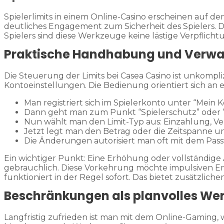
Spielerlimits in einem Online-Casino erscheinen auf den
deutliches Engagement zum Sicherheit des Spielers. Di
Spielers sind diese Werkzeuge keine lästige Verpflich
Praktische Handhabung und Verwal
Die Steuerung der Limits bei Casea Casino ist unkompl
Kontoeinstellungen. Die Bedienung orientiert sich an ei
Man registriert sich im Spielerkonto unter “Mein K
Dann geht man zum Punkt “Spielerschutz” oder “L
Nun wählt man den Limit-Typ aus: Einzahlung, Verl
Jetzt legt man den Betrag oder die Zeitspanne und d
Die Änderungen autorisiert man oft mit dem Passw
Ein wichtiger Punkt: Eine Erhöhung oder vollständige A
gebrauchlich. Diese Vorkehrung möchte impulsiven En
funktioniert in der Regel sofort. Das bietet zusätzliche
Beschränkungen als planvolles Wer
Langfristig zufrieden ist man mit dem Online-Gaming,