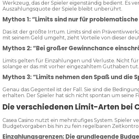
Werkzeug, das der Spieler eigenständig bedient. Es ver
Auszahlungsquote der Spiele bleibt unberührt.
Mythos 1: “Limits sind nur für problematische
Das ist der größte Irrtum. Limits sind ein Präventivwe
mit seinem Geld umgeht, zieht Vorteile von dieser deut
Mythos 2: “Bei großer Gewinnchance einschr
Limits gelten für Einzahlungen und Verluste. Nicht für
solange er das mit vorher eingezahltem Guthaben tut. 
Mythos 3: “Limits nehmen den Spaß und die 
Genau das Gegenteil ist der Fall. Sie sind die Bedingu
erhalten. Der Spieler hat sich nicht spontan um seine F
Die verschiedenen Limit-Arten bei 
Casea Casino nutzt ein mehrstufiges System. Spieler 
Budgetvorgaben bis hin zu fein regelbaren Zeitkontroll
Einzahlungsgrenzen: Die grundlegende Budge