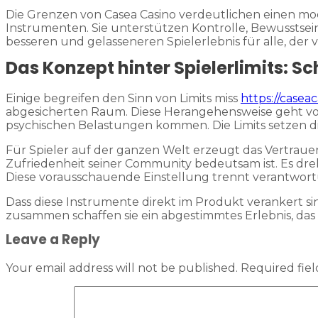
Die Grenzen von Casea Casino verdeutlichen einen mod
Instrumenten. Sie unterstützen Kontrolle, Bewusstsei
besseren und gelasseneren Spielerlebnis für alle, der 
Das Konzept hinter Spielerlimits: Sc
Einige begreifen den Sinn von Limits miss
https://caseac
abgesicherten Raum. Diese Herangehensweise geht von 
psychischen Belastungen kommen. Die Limits setzen di
Für Spieler auf der ganzen Welt erzeugt das Vertrauen. 
Zufriedenheit seiner Community bedeutsam ist. Es dreh
Diese vorausschauende Einstellung trennt verantwort
Dass diese Instrumente direkt im Produkt verankert sin
zusammen schaffen sie ein abgestimmtes Erlebnis, das 
Leave a Reply
Your email address will not be published.
Required fie