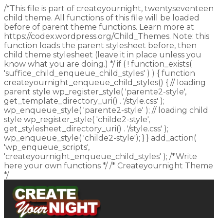
/*This file is part of createyournight, twentyseventeen
child theme. All functions of this file will be loaded
before of parent theme functions. Learn more at
https://codex.wordpress.org/Child_Themes. Note: this
function loads the parent stylesheet before, then
child theme stylesheet (leave it in place unless you
know what you are doing.) */ if ( ! function_exists(
'suffice_child_enqueue_child_styles' ) ) { function
createyournight_enqueue_child_styles() { // loading
parent style wp_register_style( 'parente2-style',
get_template_directory_uri() . '/style.css' );
wp_enqueue_style( 'parente2-style' ); // loading child
style wp_register_style( 'childe2-style',
get_stylesheet_directory_uri() . '/style.css' );
wp_enqueue_style( 'childe2-style'); } } add_action(
'wp_enqueue_scripts',
'createyournight_enqueue_child_styles' ); /*Write
here your own functions */ /* Createyournight Theme
*/