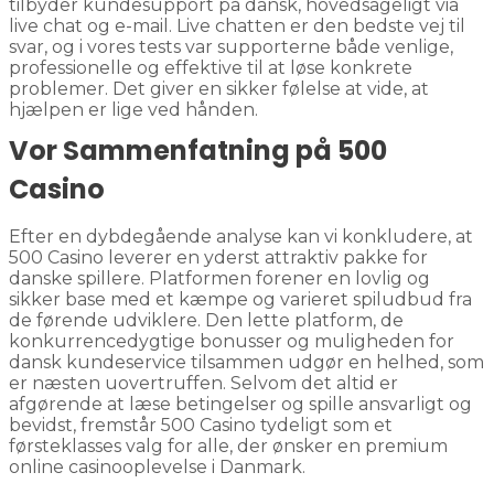
tilbyder kundesupport på dansk, hovedsageligt via
live chat og e-mail. Live chatten er den bedste vej til
svar, og i vores tests var supporterne både venlige,
professionelle og effektive til at løse konkrete
problemer. Det giver en sikker følelse at vide, at
hjælpen er lige ved hånden.
Vor Sammenfatning på 500
Casino
Efter en dybdegående analyse kan vi konkludere, at
500 Casino leverer en yderst attraktiv pakke for
danske spillere. Platformen forener en lovlig og
sikker base med et kæmpe og varieret spiludbud fra
de førende udviklere. Den lette platform, de
konkurrencedygtige bonusser og muligheden for
dansk kundeservice tilsammen udgør en helhed, som
er næsten uovertruffen. Selvom det altid er
afgørende at læse betingelser og spille ansvarligt og
bevidst, fremstår 500 Casino tydeligt som et
førsteklasses valg for alle, der ønsker en premium
online casinooplevelse i Danmark.