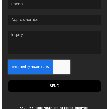
SEND
© 2025 CreateYourNight. All rights reserved.