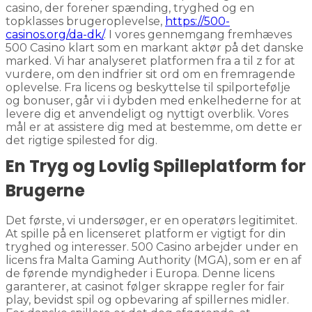
casino, der forener spænding, tryghed og en
topklasses brugeroplevelse,
https://500-
casinos.org/da-dk/
. I vores gennemgang fremhæves
500 Casino klart som en markant aktør på det danske
marked. Vi har analyseret platformen fra a til z for at
vurdere, om den indfrier sit ord om en fremragende
oplevelse. Fra licens og beskyttelse til spilportefølje
og bonuser, går vi i dybden med enkelhederne for at
levere dig et anvendeligt og nyttigt overblik. Vores
mål er at assistere dig med at bestemme, om dette er
det rigtige spilested for dig.
En Tryg og Lovlig Spilleplatform for
Brugerne
Det første, vi undersøger, er en operatørs legitimitet.
At spille på en licenseret platform er vigtigt for din
tryghed og interesser. 500 Casino arbejder under en
licens fra Malta Gaming Authority (MGA), som er en af
de førende myndigheder i Europa. Denne licens
garanterer, at casinot følger skrappe regler for fair
play, bevidst spil og opbevaring af spillernes midler.