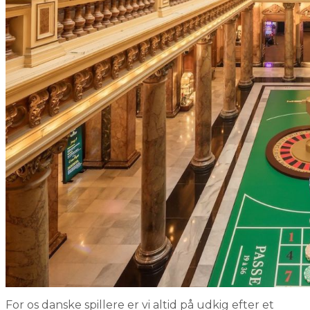
For os danske spillere er vi altid på udkig efter et