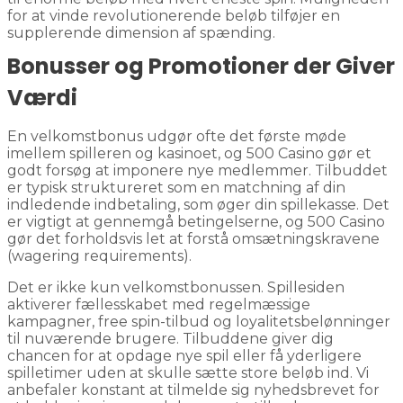
for at vinde revolutionerende beløb tilføjer en
supplerende dimension af spænding.
Bonusser og Promotioner der Giver
Værdi
En velkomstbonus udgør ofte det første møde
imellem spilleren og kasinoet, og 500 Casino gør et
godt forsøg at imponere nye medlemmer. Tilbuddet
er typisk struktureret som en matchning af din
indledende indbetaling, som øger din spillekasse. Det
er vigtigt at gennemgå betingelserne, og 500 Casino
gør det forholdsvis let at forstå omsætningskravene
(wagering requirements).
Det er ikke kun velkomstbonussen. Spillesiden
aktiverer fællesskabet med regelmæssige
kampagner, free spin-tilbud og loyalitetsbelønninger
til nuværende brugere. Tilbuddene giver dig
chancen for at opdage nye spil eller få yderligere
spilletimer uden at skulle sætte store beløb ind. Vi
anbefaler konstant at tilmelde sig nyhedsbrevet for