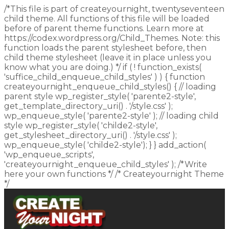
/*This file is part of createyournight, twentyseventeen
child theme. All functions of this file will be loaded
before of parent theme functions. Learn more at
https://codex.wordpress.org/Child_Themes. Note: this
function loads the parent stylesheet before, then
child theme stylesheet (leave it in place unless you
know what you are doing.) */ if ( ! function_exists(
'suffice_child_enqueue_child_styles' ) ) { function
createyournight_enqueue_child_styles() { // loading
parent style wp_register_style( 'parente2-style',
get_template_directory_uri() . '/style.css' );
wp_enqueue_style( 'parente2-style' ); // loading child
style wp_register_style( 'childe2-style',
get_stylesheet_directory_uri() . '/style.css' );
wp_enqueue_style( 'childe2-style'); } } add_action(
'wp_enqueue_scripts',
'createyournight_enqueue_child_styles' ); /*Write
here your own functions */ /* Createyournight Theme
*/