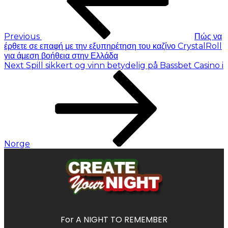
Previous
Πώς να
έρθετε σε επαφή με την εξυπηρέτηση του καζίνο CrystalRoll
για άμεση βοήθεια στην Ελλάδα
Next
Spill sikkert og vinn betydelig på Bassbet Casino i
Norge
For A NIGHT TO REMEMBER