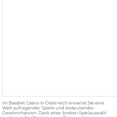
Im Bassbet Casino in Österreich erwartet Sie eine
Welt aufregender Spiele und bedeutender
Gewinnchancen. Dank einer breiten Spielauswahl