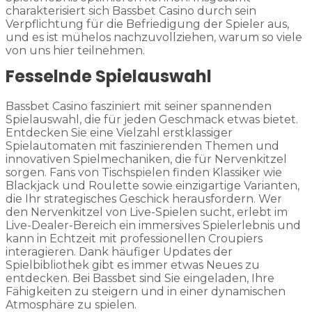
charakterisiert sich Bassbet Casino durch sein
Verpflichtung für die Befriedigung der Spieler aus,
und es ist mühelos nachzuvollziehen, warum so viele
von uns hier teilnehmen.
Fesselnde Spielauswahl
Bassbet Casino fasziniert mit seiner spannenden
Spielauswahl, die für jeden Geschmack etwas bietet.
Entdecken Sie eine Vielzahl erstklassiger
Spielautomaten mit faszinierenden Themen und
innovativen Spielmechaniken, die für Nervenkitzel
sorgen. Fans von Tischspielen finden Klassiker wie
Blackjack und Roulette sowie einzigartige Varianten,
die Ihr strategisches Geschick herausfordern. Wer
den Nervenkitzel von Live-Spielen sucht, erlebt im
Live-Dealer-Bereich ein immersives Spielerlebnis und
kann in Echtzeit mit professionellen Croupiers
interagieren. Dank häufiger Updates der
Spielbibliothek gibt es immer etwas Neues zu
entdecken. Bei Bassbet sind Sie eingeladen, Ihre
Fähigkeiten zu steigern und in einer dynamischen
Atmosphäre zu spielen.