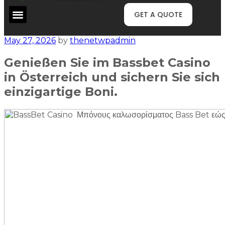
GET A QUOTE
May 27, 2026
by
thenetwpadmin
Genießen Sie im Bassbet Casino
in Österreich und sichern Sie sich
einzigartige Boni.