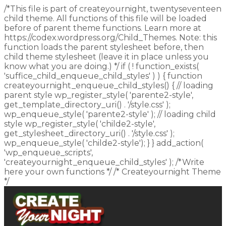
/*This file is part of createyournight, twentyseventeen
child theme. All functions of this file will be loaded
before of parent theme functions. Learn more at
https://codex.wordpress.org/Child_Themes. Note: this
function loads the parent stylesheet before, then
child theme stylesheet (leave it in place unless you
know what you are doing.) */ if ( ! function_exists(
'suffice_child_enqueue_child_styles' ) ) { function
createyournight_enqueue_child_styles() { // loading
parent style wp_register_style( 'parente2-style',
get_template_directory_uri() . '/style.css' );
wp_enqueue_style( 'parente2-style' ); // loading child
style wp_register_style( 'childe2-style',
get_stylesheet_directory_uri() . '/style.css' );
wp_enqueue_style( 'childe2-style'); } } add_action(
'wp_enqueue_scripts',
'createyournight_enqueue_child_styles' ); /*Write
here your own functions */ /* Createyournight Theme
*/