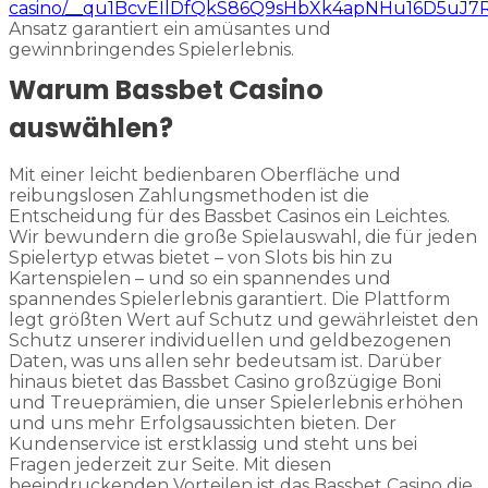
casino/__qu1BcvEIlDfQkS86Q9sHbXk4apNHu16D5u
Ansatz garantiert ein amüsantes und
gewinnbringendes Spielerlebnis.
Warum Bassbet Casino
auswählen?
Mit einer leicht bedienbaren Oberfläche und
reibungslosen Zahlungsmethoden ist die
Entscheidung für des Bassbet Casinos ein Leichtes.
Wir bewundern die große Spielauswahl, die für jeden
Spielertyp etwas bietet – von Slots bis hin zu
Kartenspielen – und so ein spannendes und
spannendes Spielerlebnis garantiert. Die Plattform
legt größten Wert auf Schutz und gewährleistet den
Schutz unserer individuellen und geldbezogenen
Daten, was uns allen sehr bedeutsam ist. Darüber
hinaus bietet das Bassbet Casino großzügige Boni
und Treueprämien, die unser Spielerlebnis erhöhen
und uns mehr Erfolgsaussichten bieten. Der
Kundenservice ist erstklassig und steht uns bei
Fragen jederzeit zur Seite. Mit diesen
beeindruckenden Vorteilen ist das Bassbet Casino die