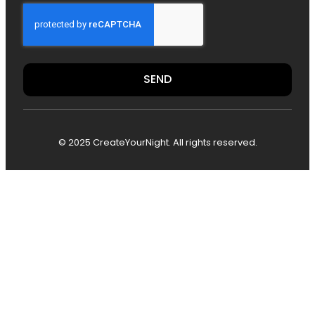
SEND
© 2025 CreateYourNight. All rights reserved.